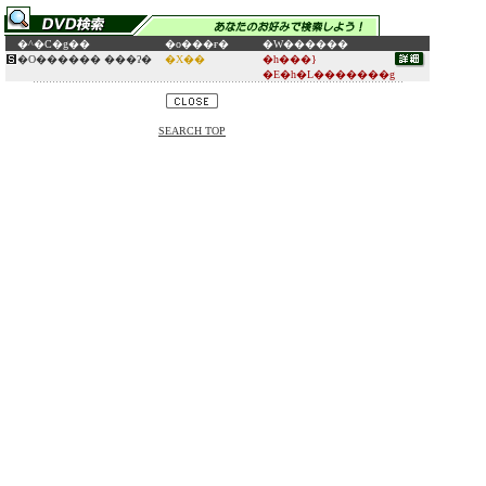
�^�C�g��
�o���ғ�
�W������
�O������ ���ʔ�
�X��
�h���}
�E�h�L�������g
SEARCH TOP