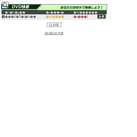
�^�C�g��
�o���ғ�
�W������
���E�T�[�N��
�얔����
�z���[
SEARCH TOP