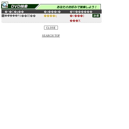
�^�C�g��
�o���ғ�
�W������
���݂̂��߂ɂł��邱��
����q
�t/���}
���X
SEARCH TOP