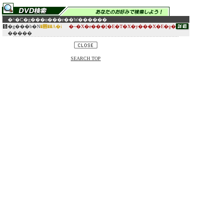
�^�C�g��
�o���ғ�
�W������
�g���b�N
�΋��A�i
�~�X�e���[�E�T�X�y���X�E�ƍ�
�����
SEARCH TOP