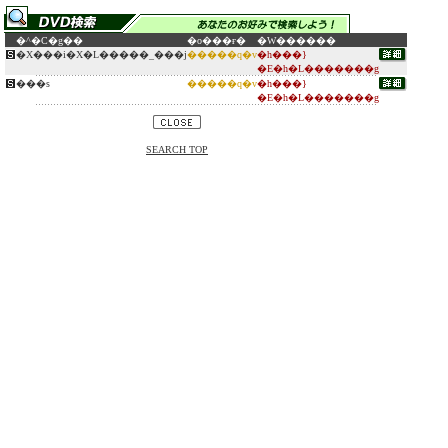
�^�C�g��
�o���ғ�
�W������
�X���i�X�L�����_���j
�����q�v
�h���}
�E�h�L�������g
���s
�����q�v
�h���}
�E�h�L�������g
SEARCH TOP