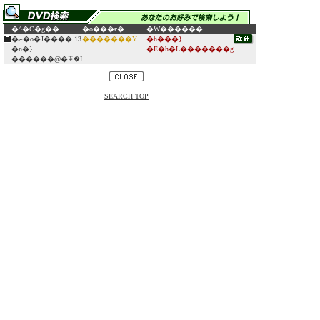
�^�C�g��
�o���ғ�
�W������
�ނ�o�J���� 13
�������Y
�h���}
�n�}
�E�h�L�������g
������@�ꔯ�I
SEARCH TOP