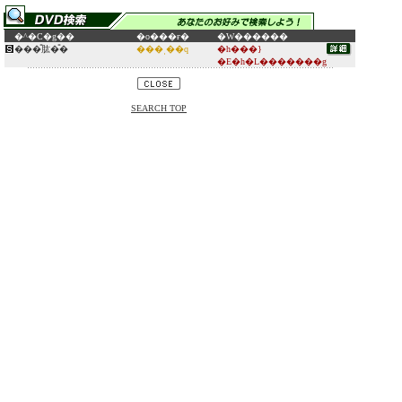
�^�C�g��
�o���ғ�
�W������
���̎肱�̎�
���ˌ��q
�h���}
�E�h�L�������g
SEARCH TOP