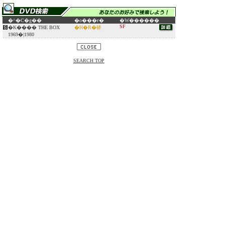
�^�C�g��
�o���ғ�
�W������
SF
�K���� THE BOX
�H�R�݂䂫
1969�|1980
SEARCH TOP