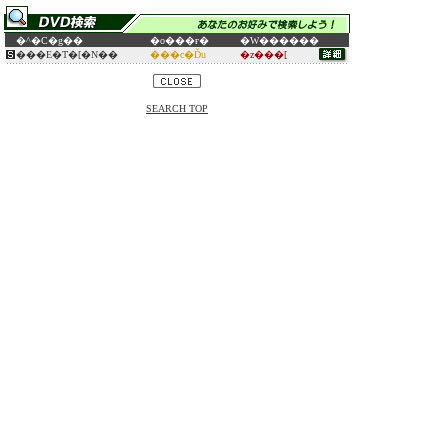
�^�C�g��
�o���ғ�
�W������
���E�T�[�N��
���c�Ďu
�z���[
SEARCH TOP