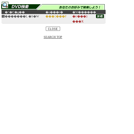
�^�C�g��
�o���ғ�
�W������
�������L �S�W
���{���F
�t/���}
���X
SEARCH TOP