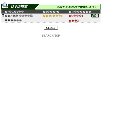
�^�C�g��
�o���ғ�
�W������
��N�̗� �Ђ��錹
���c���q
�t/���}
������
���X
SEARCH TOP