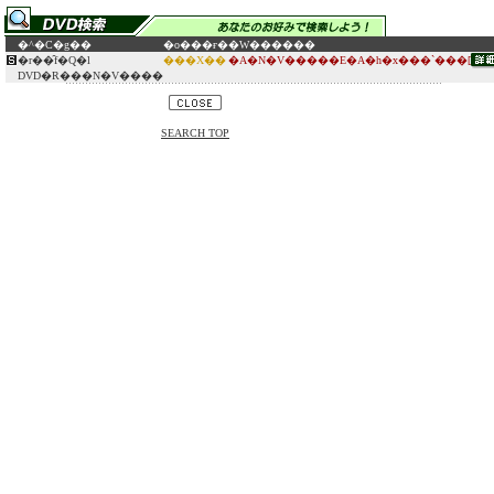
�^�C�g��
�o���ғ�
�W������
�r��̑f�Q�l
���X��
�A�N�V�����E�A�h�x���`���[
DVD�R���N�V����
SEARCH TOP