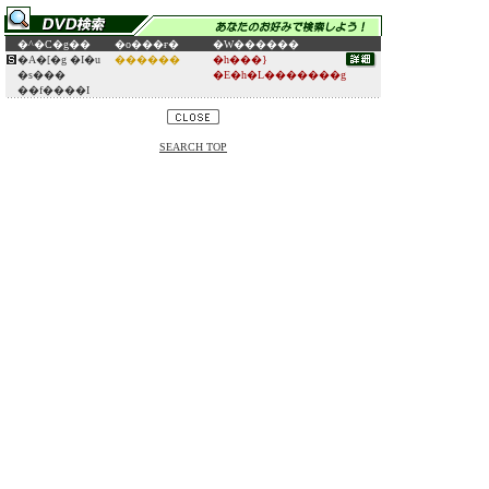
�^�C�g��
�o���ғ�
�W������
�A�[�g �I�u
������
�h���}
�s���
�E�h�L�������g
��f����I
SEARCH TOP