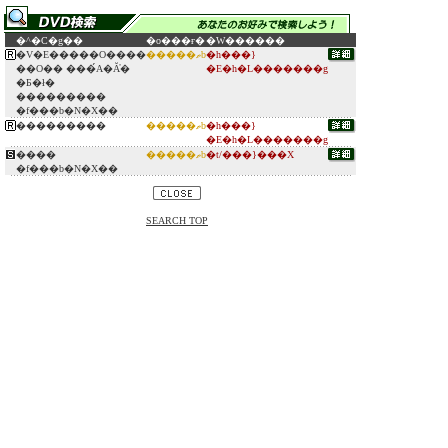
�^�C�g��
�o���ғ�
�W������
�V�E�����O����
�����ތb
�h���}
��O�� ���́A�Ă̓�
�E�h�L�������g
�Ƃ�ł�
���������
�f���b�N�X��
���������
�����ތb
�h���}
�E�h�L�������g
����
�����ތb
�t/���}���X
�f���b�N�X��
SEARCH TOP