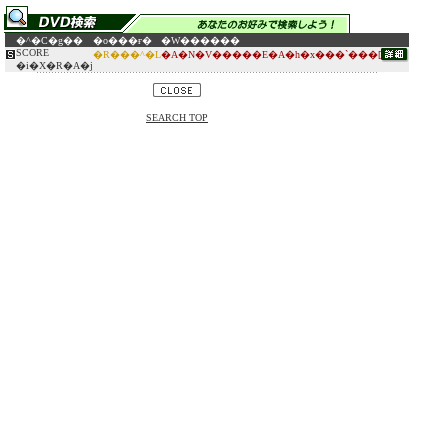
�^�C�g��
�o���ғ�
�W������
SCORE
�R���^�L
�A�N�V�����E�A�h�x���`���[
�i�X�R�A�j
SEARCH TOP