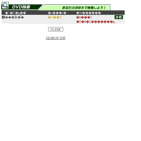
�^�C�g��
�o���ғ�
�W������
���̎肱�̎�
�O��N
�h���}
�E�h�L�������g
SEARCH TOP