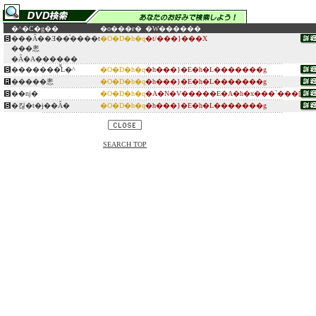
�^�C�g��
�o���ғ�
�W������
���Ȃ��Ǝ��̍����t
�O�D�h�q
�t/���}���X
���悤
�Ȃ�A������
�������̂̋L�^
�O�D�h�q
�h���}�E�h�L�������g
�����悤
�O�D�h�q
�h���}�E�h�L�������g
��ǌ�
�O�D�h�q
�A�N�V�����E�A�h�x���`���[
�킪�t�ɉ��Ȃ�
�O�D�h�q
�h���}�E�h�L�������g
SEARCH TOP