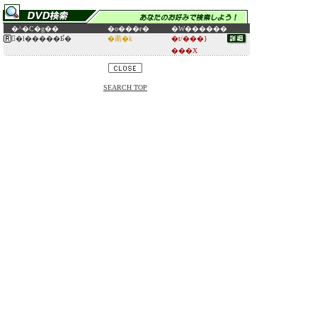
�^�C�g��
�o���ғ�
�W������
�ِl�����Ƃ̉�
�萳�k
�t/���}
���X
SEARCH TOP