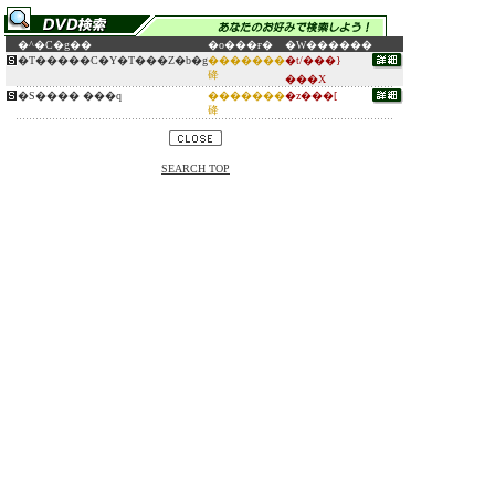
�^�C�g��
�o���ғ�
�W������
�T�����C�Y�T���Z�b�g
�������
�t/���}
䂫
���X
�S���� ���q
�������
�z���[
䂫
SEARCH TOP