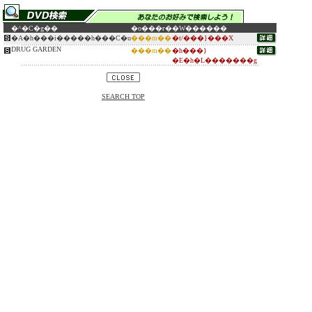
�^�C�g��
�o���ғ�
�W������
�A�h���i�����h���C�u
���m��
�t/���}���X
DRUG GARDEN
���m��
�h���}
�E�h�L�������g
SEARCH TOP