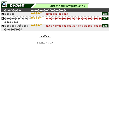
�^�C�g��
�o���ғ�
�W������
�֓���Y
����
�t/���}���X
�֓���Y
�����l�Y�S�W
�A�N�V�����E�A�h�x���`���[
���V��
�֓���Y
�����O�̉���
�A�N�V�����E�A�h�x���`���[
�h���̐��E
SEARCH TOP