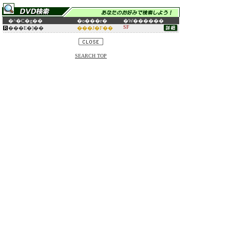
�^�C�g��
�o���ғ�
�W������
SF
���E�]��
���J�F��
SEARCH TOP