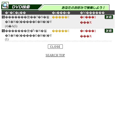
�^�C�g��
�o���ғ�
�W������
�������搶��7�N�푈
�����E
�t/���}
�X�N�[�����E�H�[�Y
���X
(4)�A(5)
�������搶�̂V�N�푈
�����E
�t/���}
�X�N�[�����E�H�[�Y
���X
(1)
SEARCH TOP