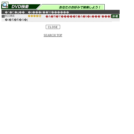
�^�C�g��
�o���ғ�
�W������
SCORE
����݂䂫
�A�N�V�����E�A�h�x���`���[
�i�X�R�A�j
SEARCH TOP