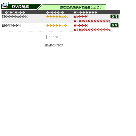
�^�C�g��
�o���ғ�
�W������
����Δ��M
�����m�q
�h���}
�E�h�L�������g
�ЂƂ��낵
�����m�q
�h���}
�E�h�L�������g
SEARCH TOP