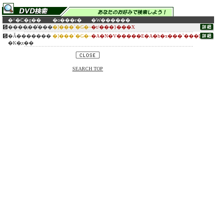
�^�C�g��
�o���ғ�
�W������
����̗��̕���
�]���`�G�~
�t/���}���X
�Ǎ�������
�]���`�G�~
�A�N�V�����E�A�h�x���`���[
�K�̗x��
SEARCH TOP