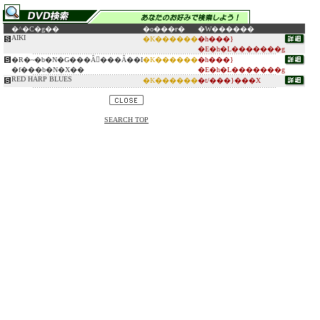
�^�C�g��
�o���ғ�
�W������
AIKI
�K������
�h���}
�E�h�L�������g
�R�~�b�N�G���Ȃ񂩂���Ȃ��I
�K������
�h���}
�f���b�N�X��
�E�h�L�������g
RED HARP BLUES
�K������
�t/���}���X
SEARCH TOP