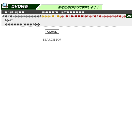
�^�C�g��
�o���ғ�
�W������
�V�x���A�����}
���{�K�q
�~�X�e���[�E�T�X�y���X�E�ƍ�
1�A2
������J���S��
SEARCH TOP