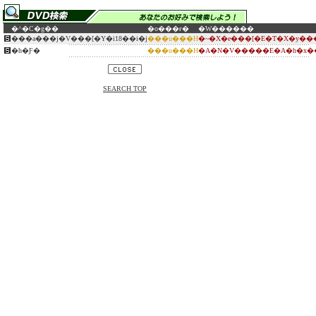
�^�C�g��
�o���ғ�
�W������
���a���j�V���[�Y�i18��i�j
���u���H
�~�X�e���[�E�T�X�y��
�h�Ƒ�
���u���H
�A�N�V�����E�A�h�x�
SEARCH TOP