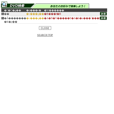
�^�C�g��
�o���ғ�
�W������
��
�v���q��
�R���f�B
�Ǎ�������
�v���q��
�A�N�V�����E�A�h�x���`���[
�K�̗x��
SEARCH TOP