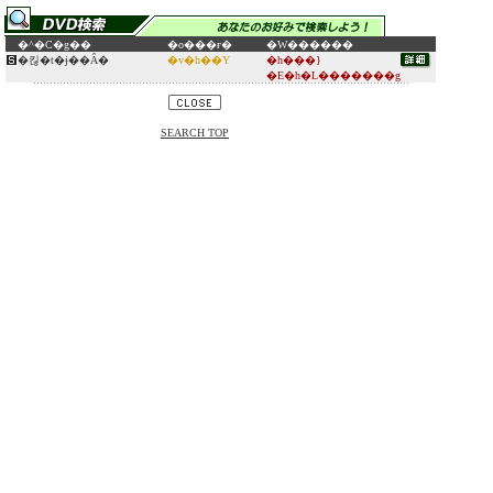
�^�C�g��
�o���ғ�
�W������
�킪�t�ɉ��Ȃ�
�v�h��Y
�h���}
�E�h�L�������g
SEARCH TOP