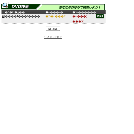
�^�C�g��
�o���ғ�
�W������
����J���J����
�D�c���F
�t/���}
���X
SEARCH TOP