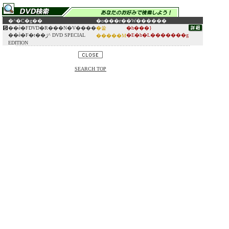
�^�C�g��
�o���ғ�
�W������
��ѐ�FDVD�R���N�V����
�쑽
�h���}
��ѐ�F�t��ژ^ DVD SPECIAL
�E�h�L�������g
�����M
EDITION
SEARCH TOP