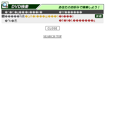
�^�C�g��
�o���ғ�
�W������
�����̂Ă撬
�ێR�i���ցj���G
�h���}
�E�h�L�������g
�֏o�悤
SEARCH TOP