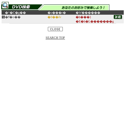
�^�C�g��
�o���ғ�
�W������
�ߌ�̈⌾��
�ϐ��ĕv
�h���}
�E�h�L�������g
SEARCH TOP