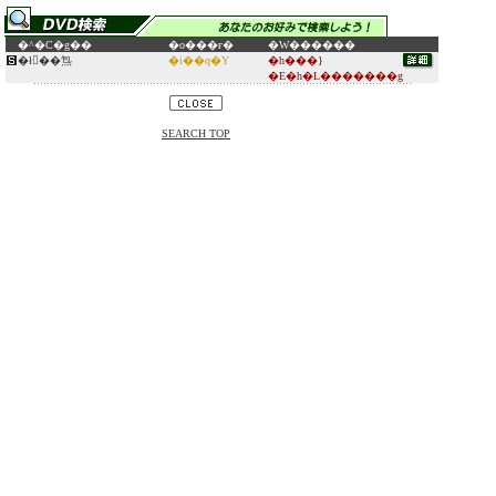
�^�C�g��
�o���ғ�
�W������
�ł񂫂��炰
�i��q�Y
�h���}
�E�h�L�������g
SEARCH TOP