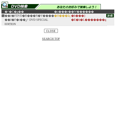
�^�C�g��
�o���ғ�
�W������
��ѐ�FDVD�R���N�V����
�H���ǎq
�h���}
��ѐ�F�t��ژ^ DVD SPECIAL
�E�h�L�������g
EDITION
SEARCH TOP