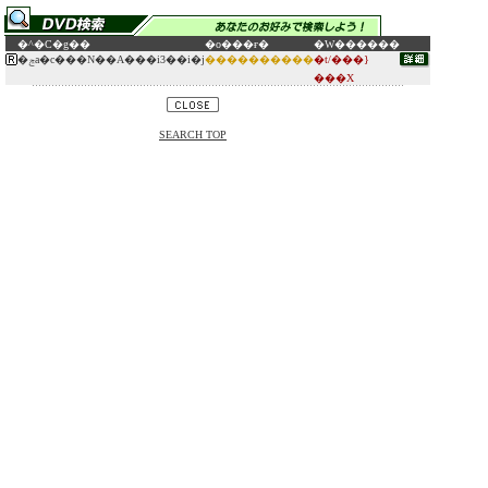
�^�C�g��
�o���ғ�
�W������
�ݘa�c���N��A���i3��i�j
����������
�t/���}
���X
SEARCH TOP