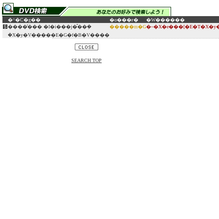
�^�C�g��
�o���ғ�
�W������
����̕��� �I�i���j�̂��݂�
�����m�G
�~�X�e���[�E�T�X�y
�X�y�V�����E�G�f�B�V����
SEARCH TOP