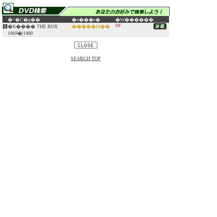
�^�C�g��
�o���ғ�
�W������
SF
�K���� THE BOX
�����M��
1969�|1980
SEARCH TOP