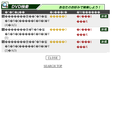
�^�C�g��
�o���ғ�
�W������
�������搶��7�N�푈
�����O
�t/���}
�X�N�[�����E�H�[�Y
���X
(4)�A(5)
�������搶�̂V�N�푈
�����O
�t/���}
�X�N�[�����E�H�[�Y
���X
(1)
�������搶��7�N�푈
�����O
�t/���}
�X�N�[�����E�H�[�Y
���X
(2)�A(3)
SEARCH TOP