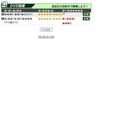
�^�C�g��
�o���ғ�
�W������
SF
���E ��E�ʐMBOX
�����R���q
�j��7�l�H����
�����R���q
�t/���}
DVD�|BOX
���X
SEARCH TOP