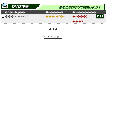
�^�C�g��
�o���ғ�
�W������
���ώt kewaishi
���c�^�u
�t/���}
���X
SEARCH TOP