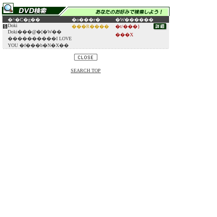
�^�C�g��
�o���ғ�
�W������
Doki
���R����
�t/���}
Doki���@�[�W��
���X
����������I LOVE
YOU �f���b�N�X��
SEARCH TOP