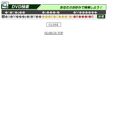
�^�C�g��
�o���ғ�
�W������
�A�W���p�[�V��
���R�G���^�c
�R���f�B
SEARCH TOP