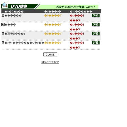
�^�C�g��
�o���ғ�
�W������
������
�ɓ����T
�t/���}
���X
����
�ɓ����T
�t/���}
���X
�䕗�N���u
�ɓ����T
�t/���}
���X
�f�{�������C�o��
�ɓ����T
�t/���}
���X
SEARCH TOP