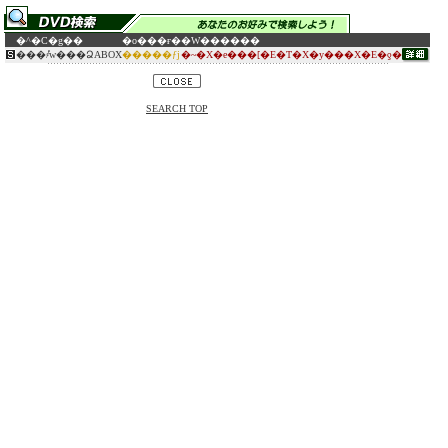
�^�C�g��
�o���ғ�
�W������
���҂̊w���ՁABOX
�����ƒj
�~�X�e���[�E�T�X�y���X�E�ƍ�
SEARCH TOP