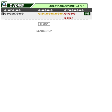
�^�C�g��
�o���ғ�
�W������
���͔g�̔ޕ���
�z�A���E���C
�t/���}
���X
SEARCH TOP