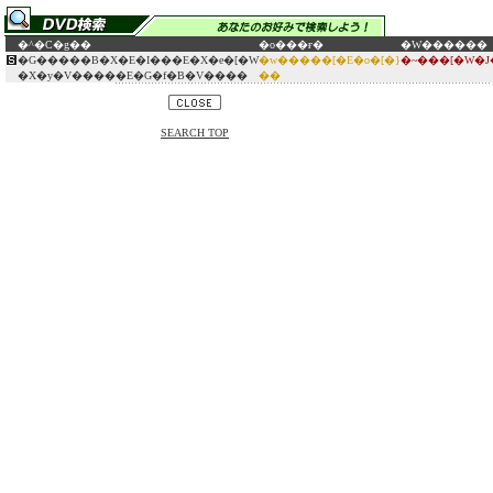
�^�C�g��
�o���ғ�
�W������
�G�����B�X�E�I���E�X�e�[�W
�w�����[�E�o�[�}
�~���[�W�
�X�y�V�����E�G�f�B�V����
��
SEARCH TOP