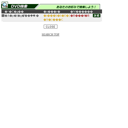
�^�C�g��
�o���ғ�
�W������
�A�p�[�g�̌��݂��܂�
�t���b�h�E�}
�R���f�B
�N�}���C
SEARCH TOP